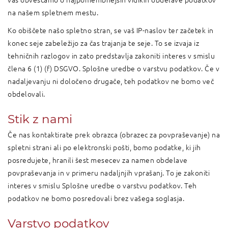
na našem spletnem mestu.
Ko obiščete našo spletno stran, se vaš IP-naslov ter začetek in
konec seje zabeležijo za čas trajanja te seje. To se izvaja iz
tehničnih razlogov in zato predstavlja zakoniti interes v smislu
člena 6 (1) (f) DSGVO. Splošne uredbe o varstvu podatkov. Če v
nadaljevanju ni določeno drugače, teh podatkov ne bomo več
obdelovali.
Stik z nami
Če nas kontaktirate prek obrazca (obrazec za povpraševanje) na
spletni strani ali po elektronski pošti, bomo podatke, ki jih
posredujete, hranili šest mesecev za namen obdelave
povpraševanja in v primeru nadaljnjih vprašanj. To je zakoniti
interes v smislu Splošne uredbe o varstvu podatkov. Teh
podatkov ne bomo posredovali brez vašega soglasja.
Varstvo podatkov