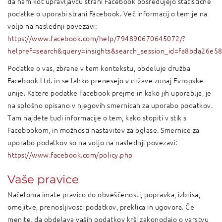
da nam kot upravljavcu strani Facebook posredujejo statistične
podatke o uporabi strani Facebook. Več informacij o tem je na
voljo na naslednji povezavi:
https://www.facebook.com/help/794890670645072/?
helpref=search&query=insights&search_session_id=fa8bda26e
Podatke o vas, zbrane v tem kontekstu, obdeluje družba
Facebook Ltd. in se lahko prenesejo v države zunaj Evropske
unije. Katere podatke Facebook prejme in kako jih uporablja, je
na splošno opisano v njegovih smernicah za uporabo podatkov.
Tam najdete tudi informacije o tem, kako stopiti v stik s
Facebookom, in možnosti nastavitev za oglase. Smernice za
uporabo podatkov so na voljo na naslednji povezavi:
https://www.facebook.com/policy.php
Vaše pravice
Načeloma imate pravico do obveščenosti, popravka, izbrisa,
omejitve, prenosljivosti podatkov, preklica in ugovora. Če
menite, da obdelava vaših podatkov krši zakonodajo o varstvu