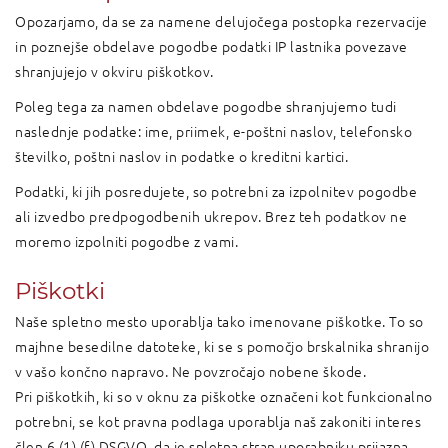
Opozarjamo, da se za namene delujočega postopka rezervacije
in poznejše obdelave pogodbe podatki IP lastnika povezave
shranjujejo v okviru piškotkov.
Poleg tega za namen obdelave pogodbe shranjujemo tudi
naslednje podatke: ime, priimek, e-poštni naslov, telefonsko
številko, poštni naslov in podatke o kreditni kartici.
Podatki, ki jih posredujete, so potrebni za izpolnitev pogodbe
ali izvedbo predpogodbenih ukrepov. Brez teh podatkov ne
moremo izpolniti pogodbe z vami.
Piškotki
Naše spletno mesto uporablja tako imenovane piškotke. To so
majhne besedilne datoteke, ki se s pomočjo brskalnika shranijo
v vašo končno napravo. Ne povzročajo nobene škode.
Pri piškotkih, ki so v oknu za piškotke označeni kot funkcionalno
potrebni, se kot pravna podlaga uporablja naš zakoniti interes
člen 6 (1) (f) DSGVO, da je spletna stran uporabniku prijazna.