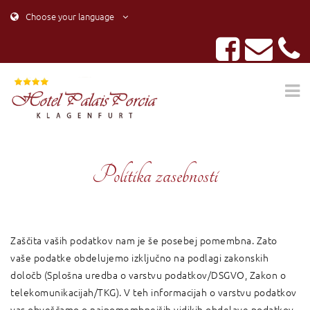
Choose your language
Politika zasebnosti
Zaščita vaših podatkov nam je še posebej pomembna. Zato
vaše podatke obdelujemo izključno na podlagi zakonskih
določb (Splošna uredba o varstvu podatkov/DSGVO, Zakon o
telekomunikacijah/TKG). V teh informacijah o varstvu podatkov
vas obveščamo o najpomembnejših vidikih obdelave podatkov