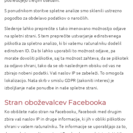
posredujejo tretjim osebam.
S ponudnikom storitve spletne analize smo sklenili ustrezno
pogodbo za obdelavo podatkov o naročilih.
Sledenje lahko preprečite s tako imenovano možnostjo odjave
na spletni strani. S tem preprečite ustvarjanje edinstvenega
piškotka za spletno analizo, ki bi vašemu računalniku dodelil
edinstven ID. Da bi lahko uporabili to možnost odjave, pa
morate dovoliti piškotke, saj ta možnost zahteva, da se piškotek
za odjavo shrani, tako da se ob naslednjem obisku od vas ne
zbirajo nobeni podatki. Vaš naslov IP se zabeleži. To omogoča
lokalizacijo. Naša skrb v smislu GDPR (zakoniti interes) je
izboljšanje naše ponudbe in naše spletne strani.
Stran oboževalcev Facebooka
Ko obiščete našo stran na Facebooku, Facebook med drugim
zbira vaš naslov IP in druge informacije, ki jih v obliki piškotkov
shrani v vašem računalniku. Te informacije se uporabljajo za to,